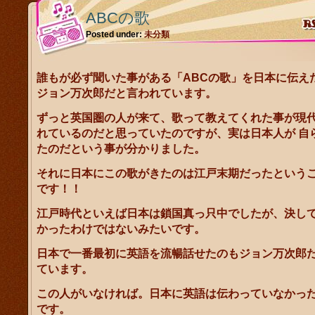
ABCの歌
Posted under:
未分類
誰もが必ず聞いた事がある「ABCの歌」を日本に伝え
ジョン万次郎
だと言われています。
ずっと英国圏の人が来て、歌って教えてくれた事が現
れているのだと思っていたのですが、実は日本人が 自
たのだという事が分かりました。
それに日本にこの歌がきたのは江戸末期だったという
です！！
江戸時代といえば日本は鎖国真っ只中でしたが、決し
かったわけではないみたいです。
日本で一番最初に英語を流暢話せたのもジョン万次郎
ています。
この人がいなければ。日本に英語は伝わっていなかっ
です。