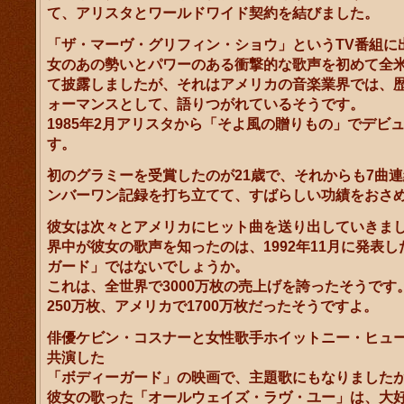
て、アリスタとワールドワイド契約を結びました。
「ザ・マーヴ・グリフィン・ショウ」というTV番組に
女のあの勢いとパワーのある衝撃的な歌声を初めて全
て披露しましたが、それはアメリカの音楽業界では、
ォーマンスとして、語りつがれているそうです。
1985年2月アリスタから「そよ風の贈りもの」でデビ
す。
初のグラミーを受賞したのが21歳で、それからも7曲
ンバーワン記録を打ち立てて、すばらしい功績をおさ
彼女は次々とアメリカにヒット曲を送り出していきま
界中が彼女の歌声を知ったのは、1992年11月に発表
ガード」ではないでしょうか。
これは、全世界で3000万枚の売上げを誇ったそうです
250万枚、アメリカで1700万枚だったそうですよ。
俳優ケビン・コスナーと女性歌手ホイットニー・ヒュ
共演した
「ボディーガード」の映画で、主題歌にもなりました
彼女の歌った「オールウェイズ・ラヴ・ユー」は、大