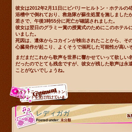
彼女は2012年2月11日にビバリーヒルトン・ホテルの
浴槽中で倒れており、救急隊が蘇生処置を施しましたが
若さで、午後3時55分に死亡が確認されました。
彼女は翌日のグラミー賞の授賞式のためにこのホテル
いました。
死因は、遺体からコカインが検出されたことから、そ
心臓発作が起こり、よくそうで溺死した可能性が高い
まだまだこれから歌声を世界に響かせていって欲しい
だったのでとても残念ですが、彼女が残した歌声は永
ことがないでしょうね。
ホイットニー・ヒューストン
は
コメントを受け付けていま
せん。
レディガガ
Posted under:
未分類