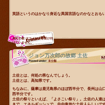
英語というのはかなり身近な異国言語なのかなとおも
ABCの歌 は
コメントを受け付
けていません。
ジョン万次郎の故郷 土佐
Posted under:
未分類
土佐とは、何処の県なんでしょう。
土佐とは、高知県です。
ちなみに、薩摩は鹿児島県のほぼ西半分で、長州は山
西半分です。
土佐の祭りといえば、「よさこい祭り」。土佐の人達
きで、エネルギッシュで、自由奔放な土佐人らしいで