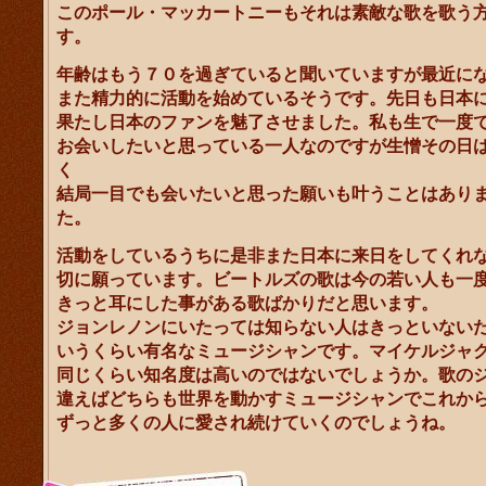
このポール・マッカートニーもそれは素敵な歌を歌う
す。
年齢はもう７０を過ぎていると聞いていますが最近に
また精力的に活動を始めているそうです。先日も日本
果たし日本のファンを魅了させました。私も生で一度
お会いしたいと思っている一人なのですが生憎その日
く
結局一目でも会いたいと思った願いも叶うことはあり
た。
活動をしているうちに是非また日本に来日をしてくれ
切に願っています。ビートルズの歌は今の若い人も一
きっと耳にした事がある歌ばかりだと思います。
ジョンレノンにいたっては知らない人はきっといない
いうくらい有名なミュージシャンです。マイケルジャ
同じくらい知名度は高いのではないでしょうか。歌の
違えばどちらも世界を動かすミュージシャンでこれか
ずっと多くの人に愛され続けていくのでしょうね。