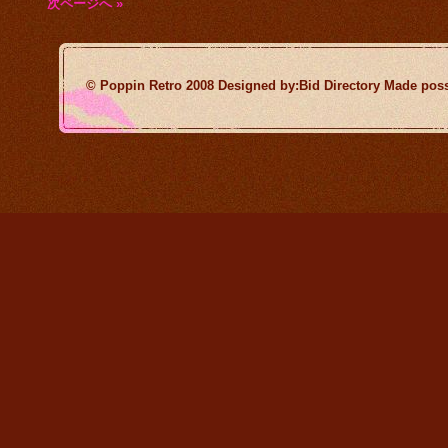
次ページへ »
© Poppin Retro 2008 Designed by:Bid Directory Made poss