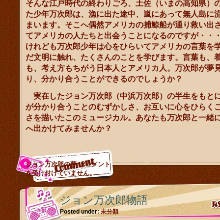
そんな江戸時代の終わりごろ、土佐（いまの高知県）
た少年万次郎は、漁に出た途中、嵐にあって無人島に
まいます。そこへ偶然アメリカの捕鯨船が通り救い出
てアメリカの人たちと出会うことになるのですが・・
けれども万次郎少年は心をひらいてアメリカの言葉を
だ文明に触れ、たくさんのことを学びます。言葉も、
も、考え方もちがう日本人とアメリカ人。万次郎が夢
り、分かり合うことができるのでしょうか？
実在したジョン万次郎（中浜万次郎）の半生をもと
が分かり合うことのむずかしさ、お互いに心をひらく
さを描いたこのミュージカル。あなたも万次郎と一緒
へ出かけてみませんか？
ジョン万次郎の夢 は
コメント
を受け付けていません。
ジョン万次郎物語
Posted under:
未分類