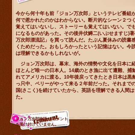
今から何十年も前「ジョン万次郎」というテレビ番組
何で惹かれたのかはわからない。断片的なシーン２つ
覚えてはいないし、ストーリーも覚えてはいない。で
になるものがあった。その後井伏鱒二(いぶせますじ)
万次郎漂流記」を買って読んだ。たぶん夏休みの読書
くためだった。おもしろかったという記憶はない。今
は理解できるかもしれないが。
ジョン万次郎は、幕末、海外の情勢や文化を日本に
ほとんど唯一の日本人。14歳のとき漁に出て遭難、捕
れてアメリカに渡る。10年後戻ってきたとき日本は黒
っ只中、ペリーがやって来る２年前だった。それまで
国(さこく)を続けていたから、英語を理解できる人間
た。
ジョン万次郎物語 は
コメント
を受け付けていません。