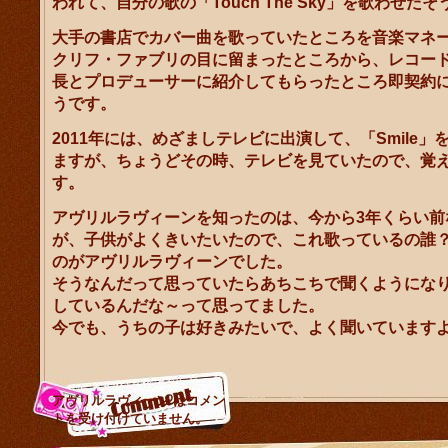
われて、自分の歌の「Touch The Sky」を歌わせた
大手の書店でカバー曲を歌っていたところを音楽マネ
クリフ・ファブリの目に留まったところから、レコー
長とプロデューサーに紹介してもらったところ即契約
うです。
2011年には、めざましテレビに出演して、「Smile」
ますが、ちょうどその時、テレビを見ていたので、覚
す。
アヴリルラヴィーンを知ったのは、今から3年くらい前
が、子供がよくきいたいたので、これ歌っているの誰
のがアヴリルラヴィーンでした。
そうなんだって思っていたらあちこちで聞くようにな
しているんだな～って思ってました。
今でも、うちの子は好きみたいで、よく聞いています
アヴリルラヴィーン は
コメン
トを受け付けていません。