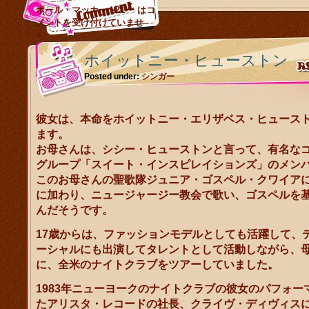
ポール・マッカートニー は
コ
メントを受け付けていませ
ん。
ホイットニー・ヒューストン
Posted under:
シンガー
彼女は、本命をホイットニー・エリザベス・ヒュース
ます。
お母さんは、シシー・ヒューストンと言って、有名な
グループ「スイート・インスピレイションズ」のメン
このお母さんの聖歌隊ジュニア・ゴスペル・クワイアに
に加わり、ニュージャージー教会で歌い、ゴスペルを
んだそうです。
17歳からは、ファッションモデルとしても活躍して、
ーシャルにも出演してタレントとして活動しながら、
に、全米のナイトクラブをツアーしていました。
1983年ニューヨークのナイトクラブの彼女のパフォー
たアリスタ・レコードの社長、クライヴ・ディヴィス