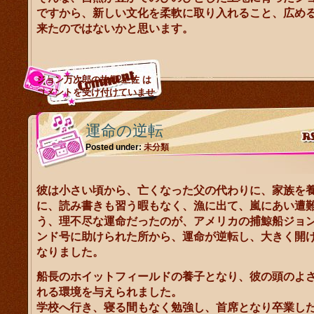
ですから、新しい文化を柔軟に取り入れること、広め
来たのではないかと思います。
ジョン万次郎の故郷 土佐 は
コメントを受け付けていませ
ん。
運命の逆転
Posted under:
未分類
彼は小さい頃から、亡くなった父の代わりに、家族を
に、読み書きも習う暇もなく、漁に出て、嵐にあい遭
う、理不尽な運命だったのが、アメリカの捕鯨船ジョ
ンド号に助けられた所から、運命が逆転し、大きく開
なりました。
船長のホイットフィールドの養子となり、彼の頭のよ
れる環境を与えられました。
学校へ行き、寝る間もなく勉強し、首席となり卒業し