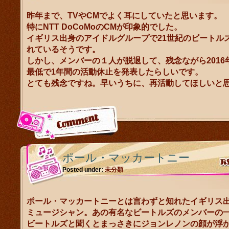
昨年まで、TVやCMでよく耳にしていたと思います。
特にNTT DoCoMoのCMが印象的でした。
イギリス出身のアイドルグループで21世紀のビートル
れているそうです。
しかし、メンバーの１人が脱退して、残念ながら2016
最低で1年間の活動休止を発表したらしいです。
とても残念ですね。早いうちに、再活動してほしいと
ポール・マッカートニー
Posted under:
未分類
ポール・マッカートニーとは言わずと知れたイギリス
ミュージシャン。あの有名なビートルズのメンバーの
ビートルズと聞くとまっさきにジョンレノンの顔が浮