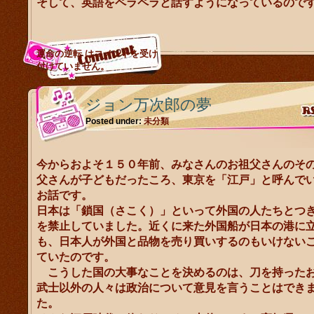
そして、英語をペラペラと話すようになっているので
運命の逆転 は
コメントを受け
付けていません。
ジョン万次郎の夢
Posted under:
未分類
今からおよそ１５０年前、みなさんのお祖父さんのそ
父さんが子どもだったころ、東京を「江戸」と呼んで
お話です。
日本は「鎖国（さこく）」といって外国の人たちとつ
を禁止していました。近くに来た外国船が日本の港に
も、日本人が外国と品物を売り買いするのもいけない
ていたのです。
こうした国の大事なことを決めるのは、刀を持った
武士以外の人々は政治について意見を言うことはでき
た。