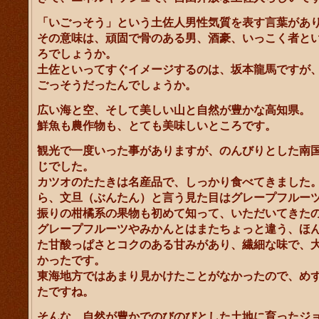
「いごっそう」という土佐人男性気質を表す言葉があ
その意味は、頑固で骨のある男、酒豪、いっこく者と
ろでしょうか。
土佐といってすぐイメージするのは、坂本龍馬ですが
ごっそうだったんでしょうか。
広い海と空、そして美しい山と自然が豊かな高知県。
鮮魚も農作物も、とても美味しいところです。
観光で一度いった事がありますが、のんびりとした南
じでした。
カツオのたたきは名産品で、しっかり食べてきました
ら、文旦（ぶんたん）と言う見た目はグレープフルー
振りの柑橘系の果物も初めて知って、いただいてきた
グレープフルーツやみかんとはまたちょっと違う、ほ
た甘酸っぱさとコクのある甘みがあり、繊細な味で、
かったです。
東海地方ではあまり見かけたことがなかったので、め
たですね。
そんな、自然が豊かでのびのびとした土地に育ったジ