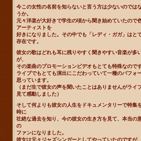
今この女性の名前を知らないと言う方は少ないのでは
うか。
元々洋楽が大好きで学生の頃から聞き始めていたので
アーティストを
好きになりました。その中でも「レディ・ガガ」はと
存在です。
彼女の歌はどれも耳に残りやすく聞きやすい音楽が多
が、
その楽曲のプロモーションビデオもとても特殊なので
ライブでもとても演出にこだわっていて一種のパフォ
思っています。
（まだ生で彼女の声を聞いたことはありませんがライ
見て感動しました）
そして何よりも彼女の人生をドキュメンタリーで特集
時に
壮絶な過去を知り、今の彼女の生き方を見て、本当の
の
ファンになりました。
彼女は元々ジャズシンガーとしてやっていたのですが