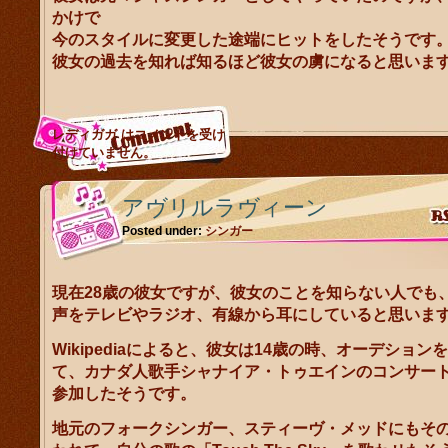
かけで
今のスタイルに変更した途端にヒットをしたそうです
彼女の過去を知れば知るほど彼女の虜になると思いま
レディガガ は
コメントを受け
付けていません。
アヴリルラヴィーン
Posted under:
シンガー
現在28歳の彼女ですが、彼女のことを知らない人でも
声をテレビやラジオ、有線から耳にしていると思いま
Wikipediaによると、彼女は14歳の時、オーデション
て、カナダ人歌手シャナイア・トゥエインのコンサー
参加したそうです。
地元のフォークシンガー、スティーヴ・メッドにもそ