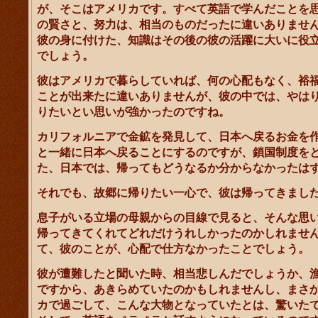
が、そこはアメリカです。すべて英語で学んだことを
の賢さと、努力は、相当のものだったに違いありませ
彼の身に付けた、知識はその後の彼の活躍に大いに役
でしょう。
彼はアメリカで暮らしていれば、何の心配もなく、裕
ことが出来たに違いありませんが、彼の中では、やは
りたいとい思いが強かったのですね。
カリフォルニアで金鉱を発見して、日本へ戻るお金を
と一緒に日本へ戻ることにするのですが、鎖国制度を
た、日本では、帰ってもどうなるか分からなかったは
それでも、故郷に帰りたい一心で、彼は帰ってきまし
息子がいる立場の母親からの目線で見ると、そんな思
帰ってきてくれてどれだけうれしかったのかしれませ
て、彼のことが、心配で仕方なかったことでしょう。
彼が遭難したと聞いた時、相当悲しんだでしょうか、
ですから、あきらめていたのかもしれませんし、まさ
カで過ごして、こんな大物となっていたとは、驚いた