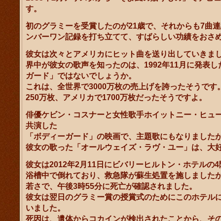
す。
初のグラミーを受賞したのが21歳で、それからも7曲
ンバーワン記録を打ち立てて、すばらしい功績をおさ
彼女は次々とアメリカにヒット曲を送り出していきま
界中が彼女の歌声を知ったのは、1992年11月に発表
ガード」ではないでしょうか。
これは、全世界で3000万枚の売上げを誇ったそうです
250万枚、アメリカで1700万枚だったそうですよ。
俳優ケビン・コスナーと女性歌手ホイットニー・ヒュ
共演した
「ボディーガード」の映画で、主題歌にもなりました
彼女の歌った「オールウェイズ・ラヴ・ユー」は、大
彼女は2012年2月11日にビバリーヒルトン・ホテルの
浴槽中で倒れており、救急隊が蘇生処置を施しましたが
若さで、午後3時55分に死亡が確認されました。
彼女は翌日のグラミー賞の授賞式のためにこのホテル
いました。
死因は、遺体からコカインが検出されたことから、そ