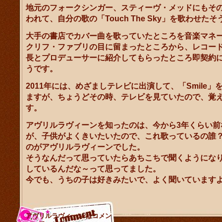
地元のフォークシンガー、スティーヴ・メッドにもそ
われて、自分の歌の「Touch The Sky」を歌わせた
大手の書店でカバー曲を歌っていたところを音楽マネ
クリフ・ファブリの目に留まったところから、レコー
長とプロデューサーに紹介してもらったところ即契約
うです。
2011年には、めざましテレビに出演して、「Smile」
ますが、ちょうどその時、テレビを見ていたので、覚
す。
アヴリルラヴィーンを知ったのは、今から3年くらい前
が、子供がよくきいたいたので、これ歌っているの誰
のがアヴリルラヴィーンでした。
そうなんだって思っていたらあちこちで聞くようにな
しているんだな～って思ってました。
今でも、うちの子は好きみたいで、よく聞いています
アヴリルラヴィーン は
コメン