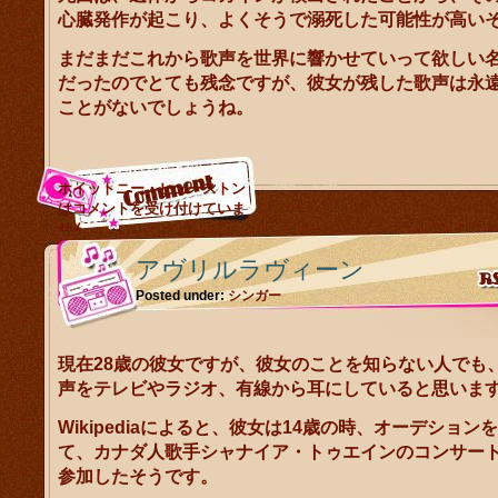
心臓発作が起こり、よくそうで溺死した可能性が高い
まだまだこれから歌声を世界に響かせていって欲しい
だったのでとても残念ですが、彼女が残した歌声は永
ことがないでしょうね。
ホイットニー・ヒューストン
は
コメントを受け付けていま
せん。
アヴリルラヴィーン
Posted under:
シンガー
現在28歳の彼女ですが、彼女のことを知らない人でも
声をテレビやラジオ、有線から耳にしていると思いま
Wikipediaによると、彼女は14歳の時、オーデション
て、カナダ人歌手シャナイア・トゥエインのコンサー
参加したそうです。